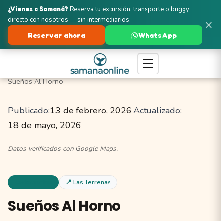
¿Vienes a Samaná?
Reserva tu excursión, transporte o buggy
directo con nosotros — sin intermediarios.
×
Reservar ahora
WhatsApp
Turismo en Samaná
Las Terrenas
Restaurantes
Sueños Al Horno
Publicado:
13 de febrero, 2026
·
Actualizado:
18 de mayo, 2026
Datos verificados con Google Maps.
Restaurantes
📍 Las Terrenas
Sueños Al Horno