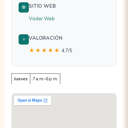
SITIO WEB
🌐
Visitar Web
VALORACIÓN
⭐
★★★★★
4.7/5
Jueves
7 a. m.–6 p. m.