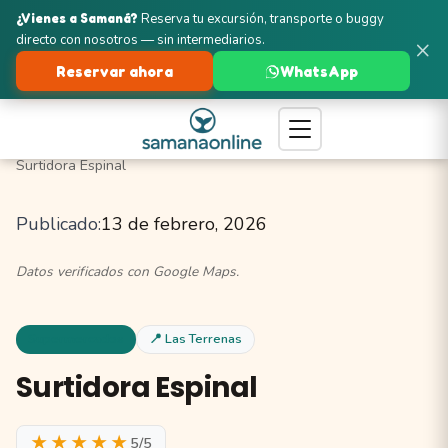
¿Vienes a Samaná?
Reserva tu excursión, transporte o buggy
directo con nosotros — sin intermediarios.
×
Reservar ahora
WhatsApp
Turismo en Samaná
Las Terrenas
Supermercados
Surtidora Espinal
Publicado:
13 de febrero, 2026
Datos verificados con Google Maps.
Supermercados
📍 Las Terrenas
Surtidora Espinal
★★★★★
5/5