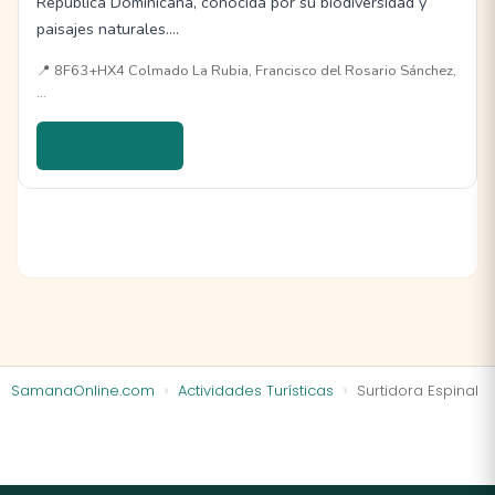
República Dominicana, conocida por su biodiversidad y
paisajes naturales.…
📍 8F63+HX4 Colmado La Rubia, Francisco del Rosario Sánchez,
…
Ver detalles →
SamanaOnline.com
Actividades Turísticas
Surtidora Espinal