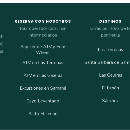
RESERVA CON NOSOTROS
DESTINOS
Tour operador local · sin
Guías por zona de l
intermediarios
península
á:
V,
Alquiler de ATV y Four
Las Terrenas
os.
Wheel
Santa Bárbara de Sam
ATV en Las Terrenas
Las Galeras
ATV en Las Galeras
El Limón
Excursiones en Samaná
Sánchez
Cayo Levantado
Salto El Limón