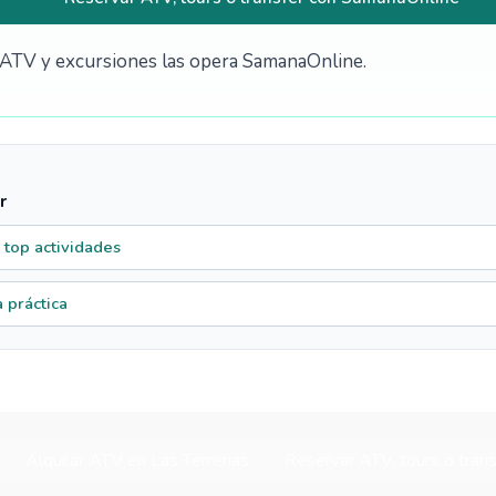
de ATV y excursiones las opera SamanaOnline.
r
 top actividades
 práctica
Alquilar ATV en Las Terrenas
Reservar ATV, tours o tran