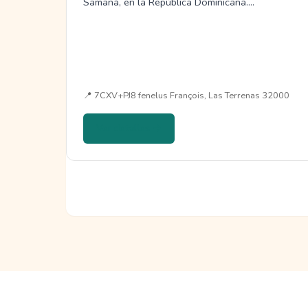
Samaná, en la República Dominicana.…
📍 7CXV+PJ8 fenelus François, Las Terrenas 32000
Ver detalles →