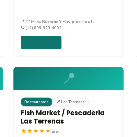
📍 D´ Maria Bizcocho Y Más, próximo a la…
📞 (+1) 809-923-4002
Ver detalles →
📍
Restaurantes
📍 Las Terrenas
Fish Market / Pescaderia
Las Terrenas
★★★★★
5/5