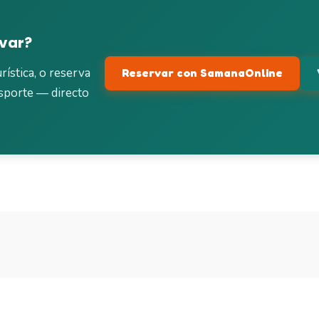
rvar?
rística, o reserva
Reservar con SamanaOnline
sporte — directo