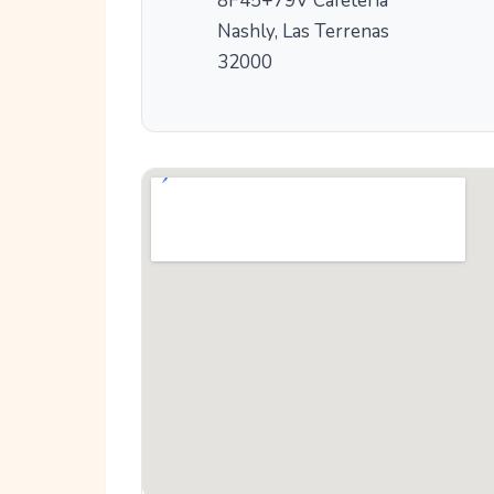
8F45+79V Cafetería
Nashly, Las Terrenas
32000