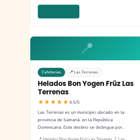
Ver detalles →
📍
Cafeterias
📍 Las Terrenas
Helados Bon Yogen Früz Las
Terrenas
★★★★★
4.5/5
Las Terrenas es un municipio ubicado en la
provincia de Samaná, en la República
Dominicana. Este destino se distingue por…
📍 Helados Bon Yogen Früz Las Terrenas, 7, Las…