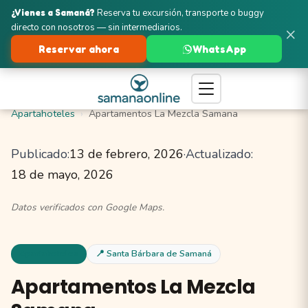
¿Vienes a Samaná?
Reserva tu excursión, transporte o buggy
directo con nosotros — sin intermediarios.
×
Reservar ahora
WhatsApp
Turismo en Samaná
Santa Bárbara de Samaná
Apartahoteles
Apartamentos La Mezcla Samana
Publicado:
13 de febrero, 2026
·
Actualizado:
18 de mayo, 2026
Datos verificados con Google Maps.
Apartahoteles
📍 Santa Bárbara de Samaná
Apartamentos La Mezcla