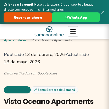
¿Vienes a Samaná?
Reserva tu excursión, transporte o buggy
directo con nosotros — sin intermediarios.
×
Reservar ahora
WhatsApp
Turismo en Samaná
Santa Bárbara de Samaná
Apartahoteles
Vista Oceano Apartments
Publicado:
13 de febrero, 2026
·
Actualizado:
18 de mayo, 2026
Datos verificados con Google Maps.
Apartahoteles
📍 Santa Bárbara de Samaná
Vista Oceano Apartments