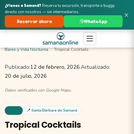
¿Vienes a Samaná?
Reserva tu excursión, transporte o buggy
directo con nosotros — sin intermediarios.
×
Reservar ahora
WhatsApp
Turismo en Samaná
Santa Bárbara de Samaná
Bares y Vida Nocturna
Tropical Cocktails
Publicado:
12 de febrero, 2026
·
Actualizado:
20 de julio, 2026
Datos verificados con Google Maps.
Bares
📍 Santa Bárbara de Samaná
Tropical Cocktails