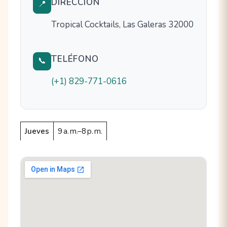
DIRECCIÓN
📍
Tropical Cocktails, Las Galeras 32000
TELÉFONO
📞
(+1) 829-771-0616
Jueves
9 a. m.–8 p. m.