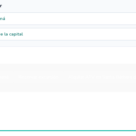
r
aná
 la capital
maná
Reservar excursión
Alquilar ATV en Santa Bárbara