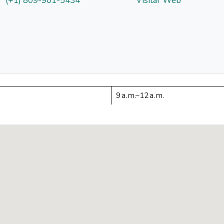
(+1) 809-901-5434
Visitar Web
9 a. m.–12 a. m.