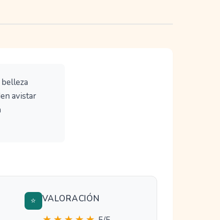
 belleza
den avistar
a
VALORACIÓN
⭐