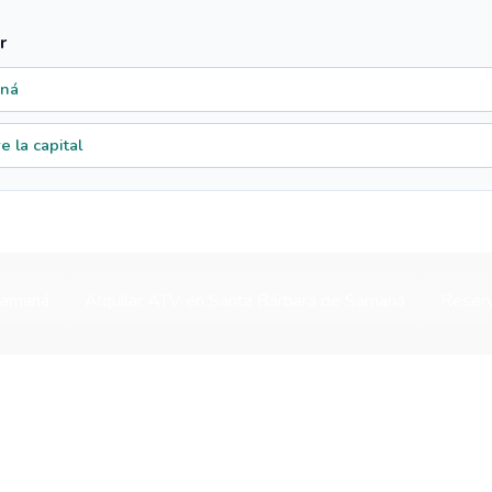
r
aná
 la capital
Samaná
Alquilar ATV en Santa Bárbara de Samaná
Reserv