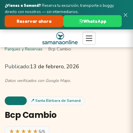
¿Vienes a Samaná?
Reserva tu excursión, transporte o buggy
directo con nosotros — sin intermediarios.
×
Reservar ahora
WhatsApp
Turismo en Samaná
Santa Bárbara de Samaná
Parques y Reservas
Bcp Cambio
Publicado:
13 de febrero, 2026
Datos verificados con Google Maps.
Parques
📍 Santa Bárbara de Samaná
Bcp Cambio
★★★★★
5/5