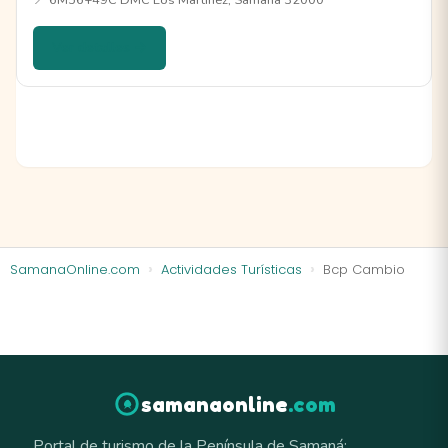
📍 6M56+49C DMC Los Martinez, Samaná 32000
Ver detalles →
SamanaOnline.com
Actividades Turísticas
Bcp Cambio
samanaonline
.com
Portal de turismo de la Península de Samaná: