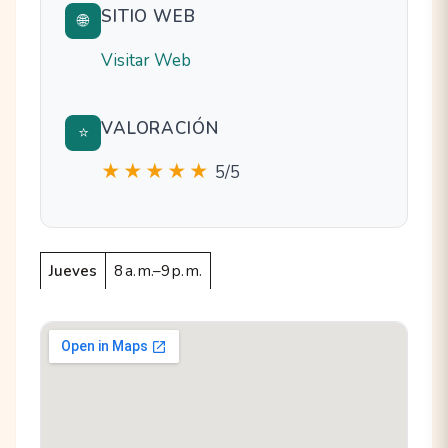
SITIO WEB
🌐
Visitar Web
VALORACIÓN
⭐
★★★★★
5/5
Jueves
8 a. m.–9 p. m.