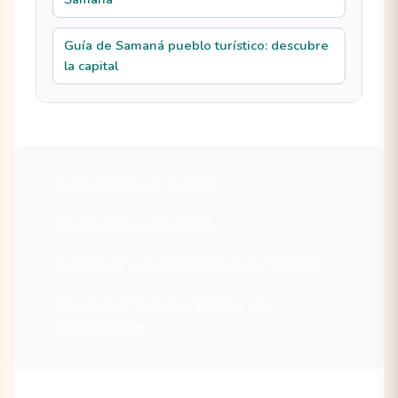
Guía de Samaná pueblo turístico: descubre
la capital
Santa Bárbara de Samaná
Restaurantes en Samaná
Alquilar ATV en Santa Bárbara de Samaná
Reservar ATV, tours o transfer con
SamanaOnline