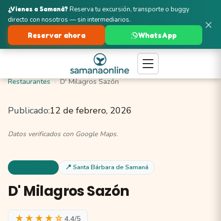
¿Vienes a Samaná?
Reserva tu excursión, transporte o buggy
directo con nosotros — sin intermediarios.
×
Reservar ahora
WhatsApp
Turismo en Samaná
Santa Bárbara de Samaná
Restaurantes
D' Milagros Sazón
Publicado:
12 de febrero, 2026
Datos verificados con Google Maps.
Restaurantes
📍 Santa Bárbara de Samaná
D' Milagros Sazón
★★★★☆
4.4/5