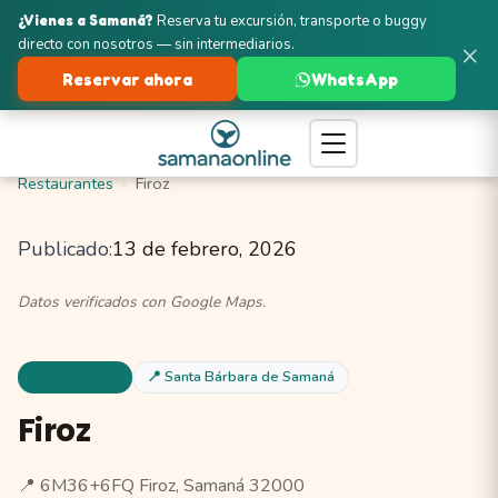
¿Vienes a Samaná?
Reserva tu excursión, transporte o buggy
directo con nosotros — sin intermediarios.
×
Reservar ahora
WhatsApp
Turismo en Samaná
Santa Bárbara de Samaná
Restaurantes
Firoz
Publicado:
13 de febrero, 2026
Datos verificados con Google Maps.
Restaurantes
📍 Santa Bárbara de Samaná
Firoz
📍 6M36+6FQ Firoz, Samaná 32000