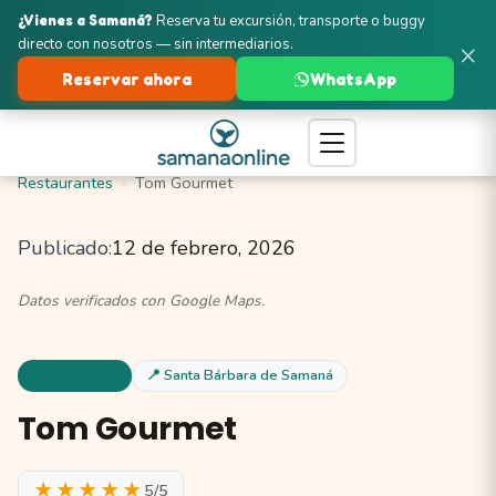
¿Vienes a Samaná?
Reserva tu excursión, transporte o buggy
directo con nosotros — sin intermediarios.
×
Reservar ahora
WhatsApp
Turismo en Samaná
Santa Bárbara de Samaná
Restaurantes
Tom Gourmet
Publicado:
12 de febrero, 2026
Datos verificados con Google Maps.
Restaurantes
📍 Santa Bárbara de Samaná
Tom Gourmet
★★★★★
5/5