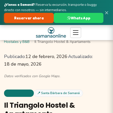
¿Vienes a Samaná?
Reserva tu excursión, transporte o buggy
directo con nosotros — sin intermediarios.
×
Reservar ahora
WhatsApp
Turismo en Samaná
Santa Bárbara de Samaná
Hostales y B&B
Il Triangolo Hostel & Apartaments
Publicado:
12 de febrero, 2026
·
Actualizado:
18 de mayo, 2026
Datos verificados con Google Maps.
Hostales y B&B
📍 Santa Bárbara de Samaná
Il Triangolo Hostel &