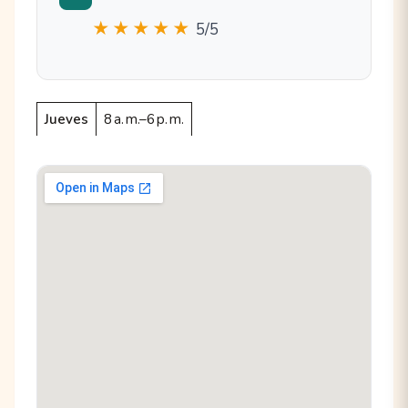
★★★★★
5/5
Jueves
8 a. m.–6 p. m.