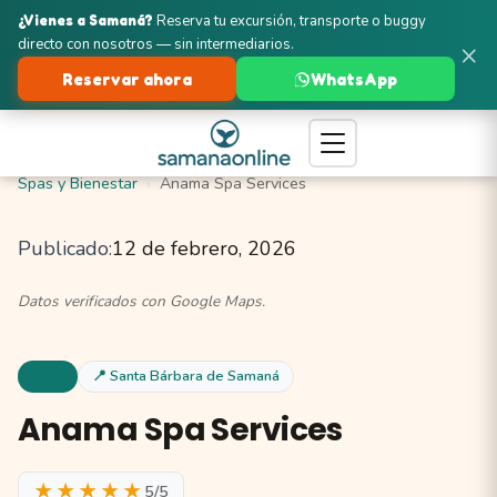
¿Vienes a Samaná?
Reserva tu excursión, transporte o buggy
directo con nosotros — sin intermediarios.
×
Reservar ahora
WhatsApp
Turismo en Samaná
Santa Bárbara de Samaná
Spas y Bienestar
Anama Spa Services
Publicado:
12 de febrero, 2026
Datos verificados con Google Maps.
Spas
📍 Santa Bárbara de Samaná
Anama Spa Services
★★★★★
5/5