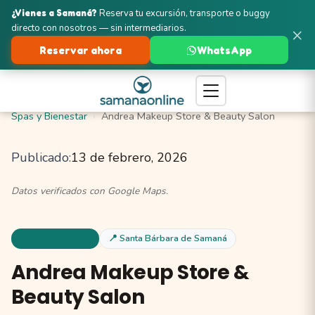
¿Vienes a Samaná?
Reserva tu excursión, transporte o buggy
directo con nosotros — sin intermediarios.
×
Reservar ahora
WhatsApp
Turismo en Samaná
Santa Bárbara de Samaná
Spas y Bienestar
Andrea Makeup Store & Beauty Salon
Publicado:
13 de febrero, 2026
Datos verificados con Google Maps.
Spas y Bienestar
📍 Santa Bárbara de Samaná
Andrea Makeup Store &
Beauty Salon