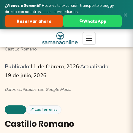
¿Vienes a Samaná?
Reserva tu excursión, transporte o buggy
directo con nosotros — sin intermediarios.
×
Reservar ahora
WhatsApp
Turismo en Samaná
Las Terrenas
Tiendas y Artesanías
Castillo Romano
Publicado:
11 de febrero, 2026
·
Actualizado:
19 de julio, 2026
Datos verificados con Google Maps.
Tiendas
📍 Las Terrenas
Castillo Romano