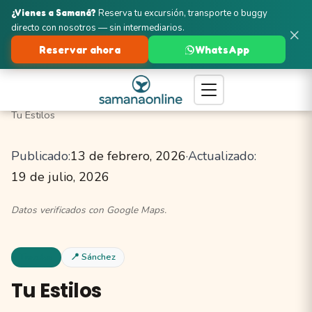
¿Vienes a Samaná?
Reserva tu excursión, transporte o buggy
directo con nosotros — sin intermediarios.
×
Reservar ahora
WhatsApp
Turismo en Samaná
Sánchez
Tiendas y Artesanías
Tu Estilos
Publicado:
13 de febrero, 2026
·
Actualizado:
19 de julio, 2026
Datos verificados con Google Maps.
Tiendas
📍 Sánchez
Tu Estilos