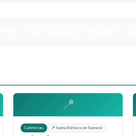
n Samaná
Reservar esta excursión con SamanaOnline
Tod
📍
Cafeterias
📍 Santa Bárbara de Samaná