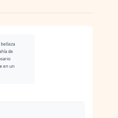
 belleza
ahía de
osario
se en un