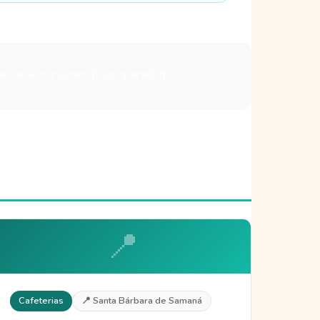
as las excursiones (tour operador)
📍
Cafeterias
📍 Santa Bárbara de Samaná